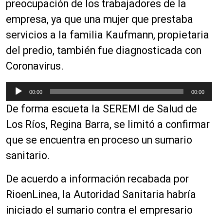
preocupación de los trabajadores de la
empresa, ya que una mujer que prestaba
servicios a la familia Kaufmann, propietaria
del predio, también fue diagnosticada con
Coronavirus.
R
00:00
00:00
e
De forma escueta la SEREMI de Salud de
p
r
Los Ríos, Regina Barra, se limitó a confirmar
o
que se encuentra en proceso un sumario
d
sanitario.
u
c
De acuerdo a información recabada por
t
o
RioenLinea, la Autoridad Sanitaria habría
r
iniciado el sumario contra el empresario
d