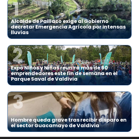
1
Alcalde de Paillaco exige al Gobierno
decretar Emergencia Agrícola por intensas
lluvias
2
Expo Niños y Niñas reunirá más de 60
emprendedores este fin de semana en el
Parque Saval de Valdivia
3
Hombre queda grave tras recibir disparo en
el sector Guacamayo de Valdivia