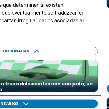
as que determinen si existen
, que eventualmente se traduzcan en
escartan irregularidades asociadas al
RELACIONADAS
a tres adolescentes con una pala, un
a
NTARIOS