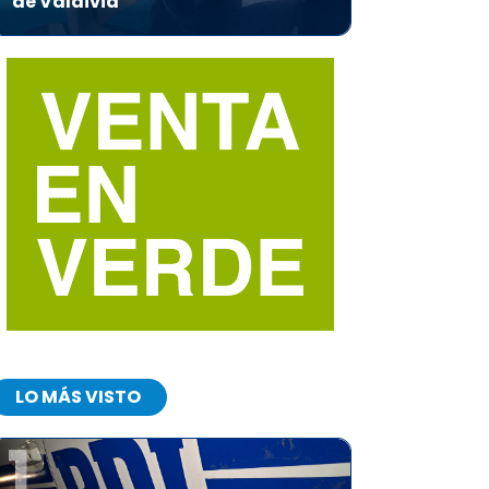
de Valdivia
LO MÁS VISTO
1