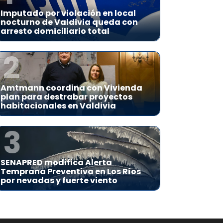
Imputado por violación en local
nocturno de Valdivia queda con
arresto domiciliario total
2
Amtmann coordina con Vivienda
plan para destrabar proyectos
habitacionales en Valdivia
3
SENAPRED modifica Alerta
Temprana Preventiva en Los Ríos
por nevadas y fuerte viento