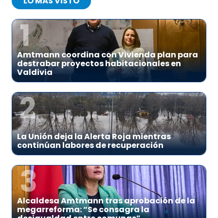
LO MÁS VISTO
1
Amtmann coordina con Vivienda plan para
destrabar proyectos habitacionales en
Valdivia
2
La Unión deja la Alerta Roja mientras
continúan labores de recuperación
3
Alcaldesa Amtmann tras aprobación de la
megarreforma: “Se consagra la