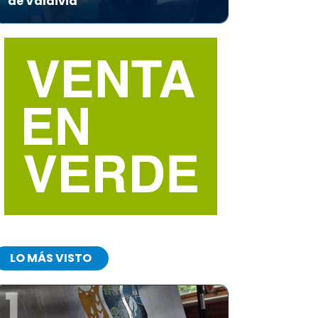
de Valdivia
LO MÁS VISTO
1