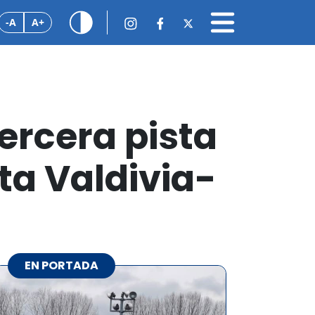
-A
A+
tercera pista
ta Valdivia-
EN PORTADA