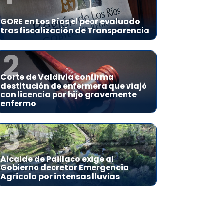
GORE en Los Ríos el peor evaluado
tras fiscalización de Transparencia
2
Corte de Valdivia confirma
destitución de enfermera que viajó
con licencia por hijo gravemente
enfermo
3
Alcalde de Paillaco exige al
Gobierno decretar Emergencia
Agrícola por intensas lluvias