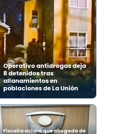
Operativo antidrogas deja
8 detenidos tras
allanamientos en
poblaciones de La Unión
Fiscalía aclara que abogada de