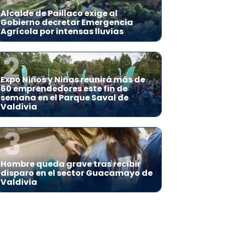
Alcalde de Paillaco exige al
Gobierno decretar Emergencia
Agrícola por intensas lluvias
2
Expo Niños y Niñas reunirá más de
60 emprendedores este fin de
semana en el Parque Saval de
Valdivia
3
Hombre queda grave tras recibir
disparo en el sector Guacamayo de
Valdivia