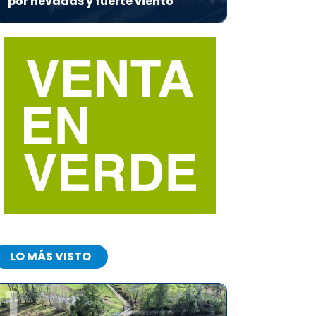
por nevadas y fuerte viento
LO MÁS VISTO
1