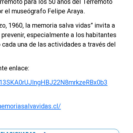
erremoto para los 50 años del Terremoto
or el museógrafo Felipe Araya.
o, 1960, la memoria salva vidas” invita a
a prevenir, especialmente a los habitantes
 cada una de las actividades a través del
nte enlace:
13SKA0rUJIngHBJ22N8mrkzeRBx0b3
emoriasalvavidas.cl/