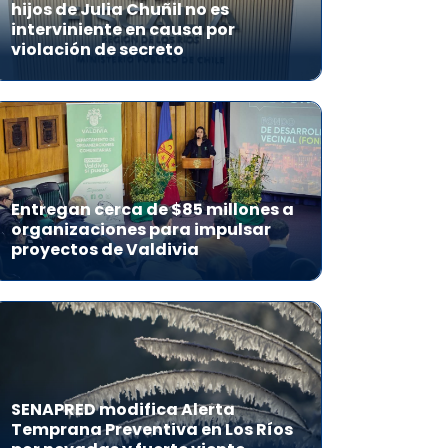
hijos de Julia Chuñil no es
interviniente en causa por
violación de secreto
Entregan cerca de $85 millones a
organizaciones para impulsar
proyectos de Valdivia
SENAPRED modifica Alerta
Temprana Preventiva en Los Ríos