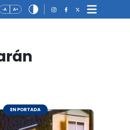
-A
A+
zarán
EN PORTADA