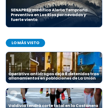
SENAPRED modifica Alerta Temprana
Preventiva en Los Ríos por nevadas y
fuerte viento
LO MÁS VISTO
1
Operativo antidrogas deja 8 detenidos tras
allanamientos en poblaciones de La Unión
2
Valdivia tendrá corte total en la Costanera