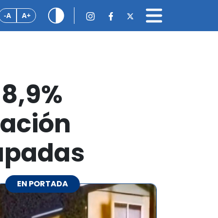
-A
A+
 8,9%
pación
cupadas
EN PORTADA