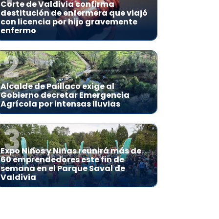
Corte de Valdivia confirma
destitución de enfermera que viajó
con licencia por hijo gravemente
enfermo
2
Alcalde de Paillaco exige al
Gobierno decretar Emergencia
Agrícola por intensas lluvias
3
Expo Niños y Niñas reunirá más de
60 emprendedores este fin de
semana en el Parque Saval de
Valdivia