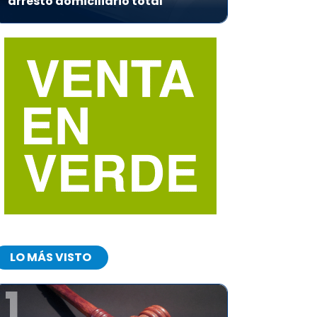
arresto domiciliario total
LO MÁS VISTO
1