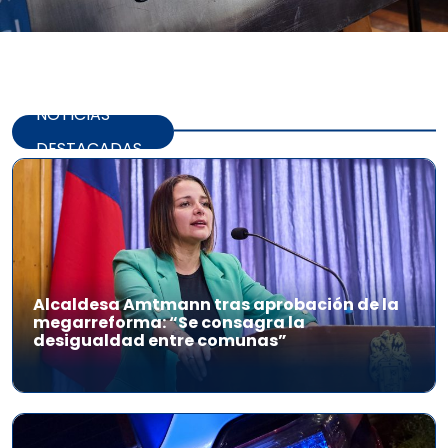
NOTICIAS
DESTACADAS
Alcaldesa Amtmann tras aprobación de la
megarreforma: “Se consagra la
desigualdad entre comunas”