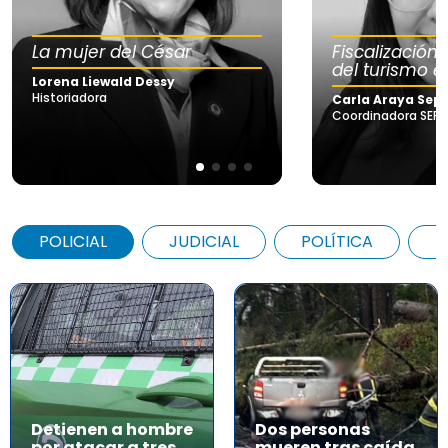
La mujer del César
Fiscalización
del turismo e
Lorena Liewald Dessy
Historiadora
Carla Araya Sep
Coordinadora SERN
POLICIAL
JUDICIAL
POLÍTICA
A
Detienen a hombre
Dos personas
por atacar a tres
mueren tras caída