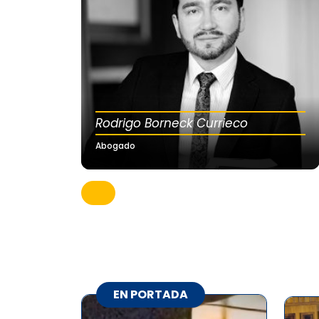
Rodrigo Borneck Currieco
Abogado
EN PORTADA