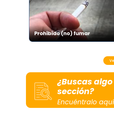
Prohibido (no) fumar
Ve
¿Buscas algo
sección?
Encuéntralo aquí