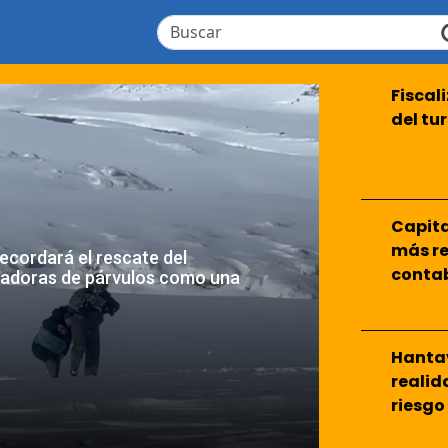
Fiscal
del tu
Capita
más re
ecordará el rescate del
conta
cadoras de párvulos como una
Hantav
realid
riesgo