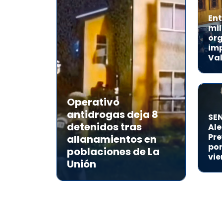
Ent
mil
or
imp
Val
Operativo
antidrogas deja 8
SE
detenidos tras
Al
Pre
allanamientos en
por
poblaciones de La
vie
Unión