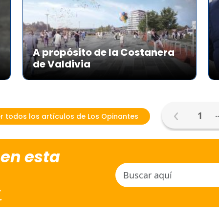
A propósito de la Costanera
de Valdivia
1
r todos los artículos de Los Opinantes
 en esta
.