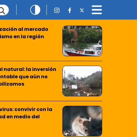
ización al mercado
rismo en la región
l natural: la inversión
ntable que aún no
bilizamos
irus: convivir con la
ad en medio del