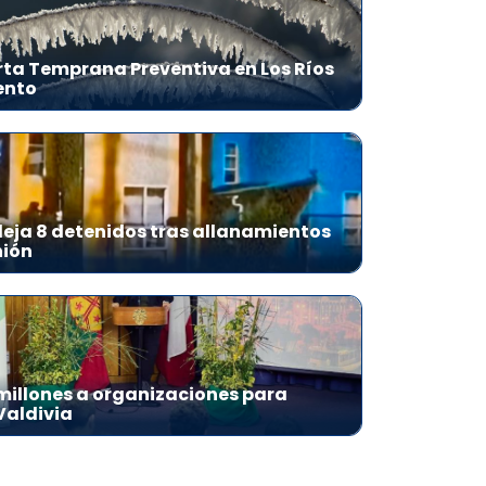
ta Temprana Preventiva en Los Ríos
ento
eja 8 detenidos tras allanamientos
nión
millones a organizaciones para
Valdivia