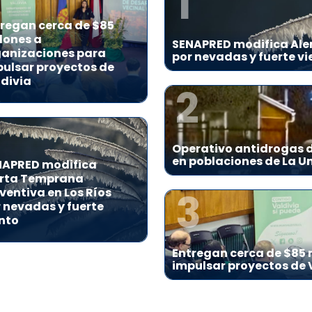
1
regan cerca de $85
lones a
SENAPRED modifica Aler
ganizaciones para
por nevadas y fuerte vi
ulsar proyectos de
divia
2
Operativo antidrogas d
en poblaciones de La U
NAPRED modifica
erta Temprana
3
ventiva en Los Ríos
 nevadas y fuerte
nto
Entregan cerca de $85 
impulsar proyectos de 